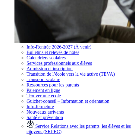
Info-Rentrée 2026-2027 (À venir)
Bulletins et relevés de notes
Calendriers scolaires
Services professionnels aux élèves
Admission et inscription
Transition de l’école vers la vie active (TEVA)
Transport scolaire
Ressources pour les parents
Paiement en ligne
Trouver une école
Guichet-conseil – Information et orientation
Info-fermeture
Nouveaux arrivants
Santé et prévention
Service Relations avec les parents, les élèves et les
citoyens (SRPEC)