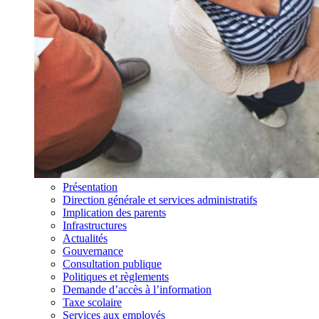
Présentation
Direction générale et services administratifs
Implication des parents
Infrastructures
Actualités
Gouvernance
Consultation publique
Politiques et règlements
Demande d’accès à l’information
Taxe scolaire
Services aux employés