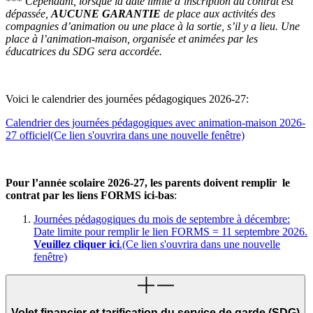
***
Cependant, lorsque la date limite d’inscription au contrat est
dépassée,
AUCUNE GARANTIE
de place aux activités des
compagnies d’animation ou une place à la sortie, s’il y a lieu. Une
place à l’animation-maison, organisée et animées par les
éducatrices du SDG sera accordée.
Voici le calendrier des journées pédagogiques 2026-27
:
Calendrier des journées pédagogiques avec animation-maison 2026-
27 officiel
(Ce lien s'ouvrira dans une nouvelle fenêtre)
Pour l’année scolaire 2026-27, les parents doivent remplir le
contrat par les liens FORMS ici-bas
:
Journées pédagogiques du mois de septembre à décembre:
Date limite pour remplir le lien FORMS = 11 septembre 2026.
Veuillez cliquer ici
.
(Ce lien s'ouvrira dans une nouvelle
fenêtre)
Volet financier et tarification du service de garde (SDG)