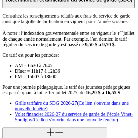
Consultez
les
renseignements
relatifs
aux
frais
du
service
de
garde
ainsi
que
la
grille
de
tarification
en
vigueur
pour
l’année
scolaire
.
er
À
noter :
l’indexation
gouvernementale
entre
en
vigueur
le
1
juillet
de chaque année normalement. Par exemple, l’an dernier, l
e
tarif
régulier
du
service
de
garde y
est
passé
de
9,50 $
à
9,70 $
.
Ce tarif est pour les périodes:
AM = 6h30 à 7h45
Dîner = 11h17 à 12h36
PM = 15h03 à 18h00
Pour une journée pédagogique, l
e
tarif
des
journées
pédagogiques
est passé, q
uant
à
lui le 1er juillet 2025,
de
16,20 $
à
16,55 $
.
Grille tarifaire du SDG 2026-27
(Ce lien s'ouvrira dans une
nouvelle fenêtre)
Volet financier 2026-27 du service de garde de l’école Vinet-
Souligny
(Ce lien s'ouvrira dans une nouvelle fenêtre)