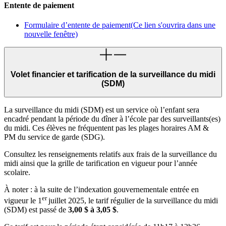
Entente de paiement
Formulaire d’entente de paiement
(Ce lien s'ouvrira dans une
nouvelle fenêtre)
Volet financier et tarification de la surveillance du midi
(SDM)
La surveillance du midi (SDM) est un service où l’enfant sera
encadré pendant la période du dîner à l’école par des surveillants(es)
du midi. Ces élèves ne fréquentent pas les plages horaires AM &
PM du service de garde (SDG).
Consultez
les
renseignements
relatifs
aux
frais
de la surveillance du
midi
ainsi
que
la
grille
de
tarification
en
vigueur
pour
l’année
scolaire
.
À
noter :
à
la
suite
de
l’indexation
gouvernementale
entrée
en
er
vigueur
le
1
juillet
2025,
le
tarif
régulier
de la surveillance du midi
(SDM)
est
passé
de
3,00 $
à
3,05 $
.