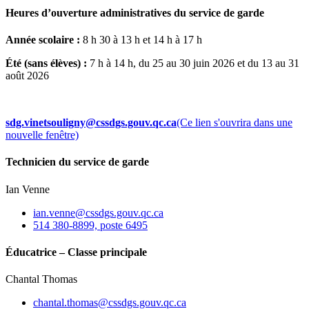
Heures d’ouverture administratives du service de garde
Année scolaire :
8 h 30 à 13 h et 14 h à 17 h
Été (sans élèves) :
7 h à 14 h, du 25 au 30 juin 2026 et du 13 au 31
août 2026
sdg.vinetsouligny@cssdgs.gouv.qc.ca
(Ce lien s'ouvrira dans une
nouvelle fenêtre)
Technicien du service de garde
Ian Venne
ian.venne@cssdgs.gouv.qc.ca
514 380-8899, poste 6495
Éducatrice – Classe principale
Chantal Thomas
chantal.thomas@cssdgs.gouv.qc.ca