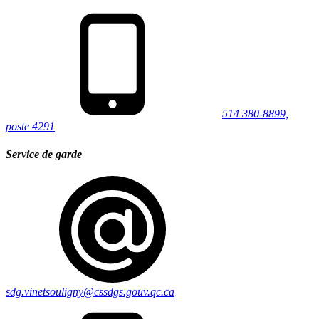
514 380-8899,
poste 4291
Service de garde
sdg.vinetsouligny@cssdgs.gouv.qc.ca