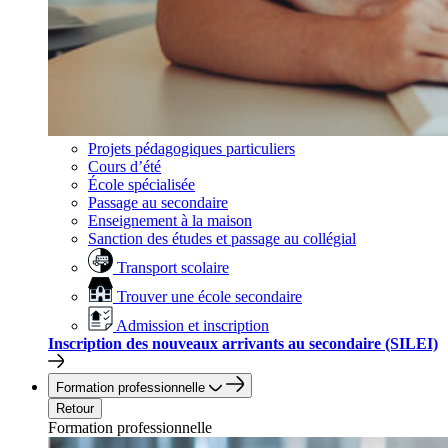
Projets pédagogiques particuliers
Cours d’été
École spécialisée
Passage au secondaire
Enseignement à la maison
Sanction des études et passage au collégial
Transport scolaire
Trouver une école secondaire
Admission et inscription
Inscription des nouveaux arrivants au secondaire (SILEI)
Formation professionnelle
Retour
Formation professionnelle