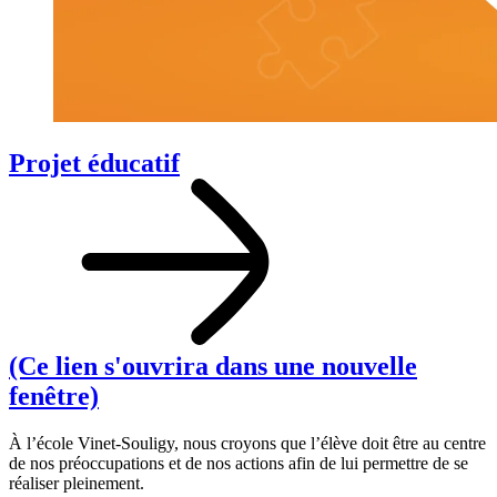
Projet éducatif
(Ce lien s'ouvrira dans une nouvelle
fenêtre)
À
l’école V
inet-S
ouligy,
nous
croyons
que
l’élève
doit
être
au
centre
de
nos
préoccupations
et
de
nos
actions
afin
de
lui
permettre
de
se
réaliser
pleinement.