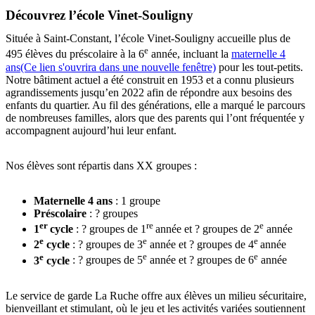
Découvrez l’école Vinet-Souligny
Située à Saint-Constant, l’école Vinet-Souligny accueille plus de
e
495 élèves du préscolaire à la 6
année, incluant la
maternelle 4
ans
(Ce lien s'ouvrira dans une nouvelle fenêtre)
pour les tout-petits.
Notre bâtiment actuel a été construit en 1953 et a connu plusieurs
agrandissements jusqu’en 2022 afin de répondre aux besoins des
enfants du quartier. Au fil des générations, elle a marqué le parcours
de nombreuses familles, alors que des parents qui l’ont fréquentée y
accompagnent aujourd’hui leur enfant.
Nos élèves sont répartis dans XX groupes :
Maternelle 4 ans
: 1 groupe
Préscolaire
: ? groupes
er
re
e
1
cycle
: ? groupes de 1
année et ? groupes de 2
année
e
e
e
2
cycle
: ? groupes de 3
année et ? groupes de 4
année
e
e
e
3
cycle
: ? groupes de 5
année et ? groupes de 6
année
Le service de garde La Ruche offre aux élèves un milieu sécuritaire,
bienveillant et stimulant, où le jeu et les activités variées soutiennent