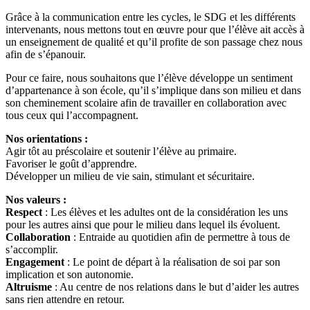
Grâce
à
la
communication
entre
les
cycles,
le
SDG
et
les
différents
intervenants,
nous
mettons
tout
en
œuvre
pour
que
l’élève
ait
accès
à
un
enseignement
de
qualité
et
qu’il
profite
de
son
passage
chez
nous
afin
de
s’épanouir.
Pour
ce
faire,
nous
souhaitons
que
l’élève
développe
un
sentiment
d’appartenance
à
son
école,
qu’il
s’implique
dans
son
milieu
et
dans
son
cheminement
scolaire
afin
de
travailler
en
collaboration
avec
tous
ceux
qui
l’accompagnent.
Nos
orientations :
Agir
tôt
au
préscolaire
et
soutenir
l’élève
au
primaire.
Favoriser
le
goût
d’apprendre.
Développer
un
milieu
de
vie
sain,
stimulant
et
sécuritaire.
Nos
valeurs :
Respect
:
Les
élèves
et
les
adultes
ont
de
la
considération
les
uns
pour
les
autres
ainsi
que
pour
le
milieu
dans
lequel
ils
évoluent.
Collaboration
:
Entraide
au
quotidien
afin
de
permettre
à
tous
de
s’accomplir.
Engagement
:
Le
point
de
départ
à
la
réalisation
de
soi
par
son
implication
et
son
autonomie.
Altruisme
:
Au
centre
de
nos
relations
dans
le
but
d’aider
les
autres
sans
rien
attendre
en
retour.