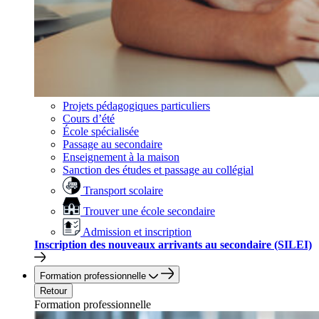
Projets pédagogiques particuliers
Cours d’été
École spécialisée
Passage au secondaire
Enseignement à la maison
Sanction des études et passage au collégial
Transport scolaire
Trouver une école secondaire
Admission et inscription
Inscription des nouveaux arrivants au secondaire (SILEI)
Formation professionnelle
Retour
Formation professionnelle