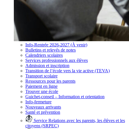
Info-Rentrée 2026-2027 (À venir)
Bulletins et relevés de notes
Calendriers scolaires
Services professionnels aux élèves
Admission et inscription
Transition de l’école vers la vie active (TEVA)
Transport scolaire
Ressources pour les parents
Paiement en ligne
Trouver une école
Guichet-conseil – Information et orientation
Info-fermeture
Nouveaux arrivants
Santé et prévention
Service Relations avec les parents, les élèves et les
citoyens (SRPEC)