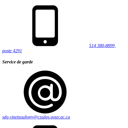
514 380-8899,
poste 4291
Service de garde
sdg.vinetsouligny@cssdgs.gouv.qc.ca