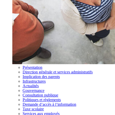
Présentation
Direction générale et services administratifs
Implication des parents
Infrastructures
Actualités
Gouvernance
Consultation publique
Politiques et règlements
Demande d’accès à l’information
Taxe scolaire
Services aux employés